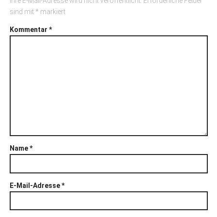
Ihre E-Mail-Adresse wird nicht veröffentlicht.
Erforderliche Felder
sind mit
*
markiert
Kommentar
*
Name
*
E-Mail-Adresse
*