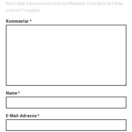
Ihre E-Mail-Adresse wird nicht veröffentlicht.
Erforderliche Felder
sind mit
*
markiert
Kommentar
*
Name
*
E-Mail-Adresse
*