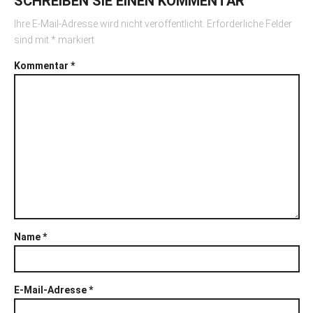
SCHREIBEN SIE EINEN KOMMENTAR
Ihre E-Mail-Adresse wird nicht veröffentlicht.
Erforderliche Felder
sind mit
*
markiert
Kommentar
*
Name
*
E-Mail-Adresse
*