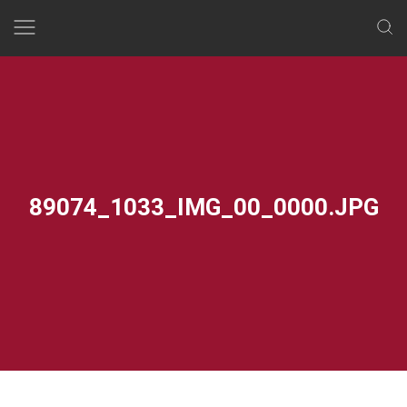
Skip
to
content
89074_1033_IMG_00_0000.JPG